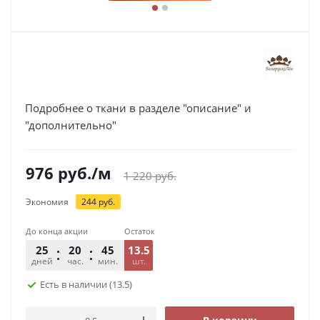
Подробнее о ткани в разделе "описание" и
"дополнительно"
976
руб.
/м
1 220
руб.
Экономия
244
руб.
До конца акции
Остаток
25
20
45
13.5
31
дней
час.
мин.
шт.
сек.
Есть в наличии
(13.5)