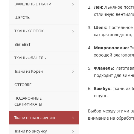
ВАФЕЛЬНЫЕ ТКАНИ
Лен:
Льняное посте
отличную вентиляц
ШЕРСТЬ
Шелк:
Постельное 
ТКАНЬ ХЛОПОК
как для холодного,
ВЕЛЬВЕТ
Микроволокно:
Эт
хорошей влагопог
ТКАНЬ ФЛАНЕЛЬ
Фланель:
Изготавл
Ткани из Кореи
подходит для зимн
OTTOBRE
Бамбук:
Ткань из 
ощупь.
ПОДАРОЧНЫЕ
СЕРТИФИКАТЫ
Выбор между этими в
Ткани по назначению
внимание на обработк
Ткани по рисунку