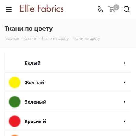
0
Ткани по цвету
Главная
-
Каталог
-
Ткани по цвету
-
Ткани по цвету
Белый
Желтый
Зеленый
Красный