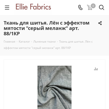
0
Ткань для шитья. Лён с эффектом
мятости "серый меланж” арт.
88/1КР
Главная
-
Каталог
-
Льняные ткани
-
Ткань для шитья. Лён с
эффектом мятости "серый меланж” арт. 88/1КР