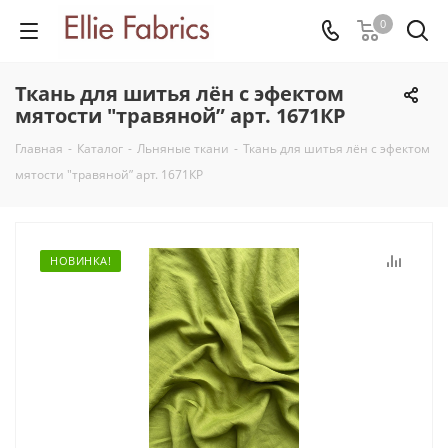
0
Ткань для шитья лён с эфектом
мятости "травяной” арт. 1671КР
Главная
-
Каталог
-
Льняные ткани
-
Ткань для шитья лён с эфектом
мятости "травяной” арт. 1671КР
НОВИНКА!